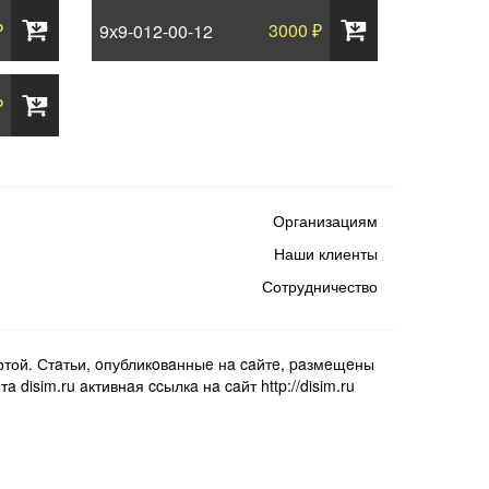
₽
3000 ₽
9х9-012-00-12
₽
Организациям
Наши клиенты
Сотрудничество
той. Стaтьи, oпубликoвaнныe нa caйтe, paзмeщeны
isim.ru aктивнaя ccылкa нa caйт http://disim.ru