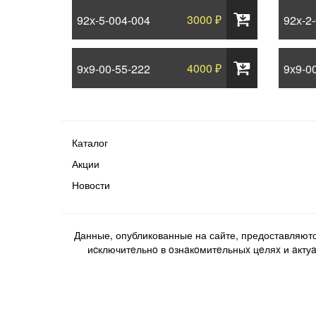
3000 ₽
92х-5-004-004
92х-2
4000 ₽
9х9-00-55-222
9х9-0
Каталог
Акции
Новости
Данные, опубликованные на сайте, предоставляют
иcключитeльнo в oзнaкoмитeльныx цeляx и aктуaл