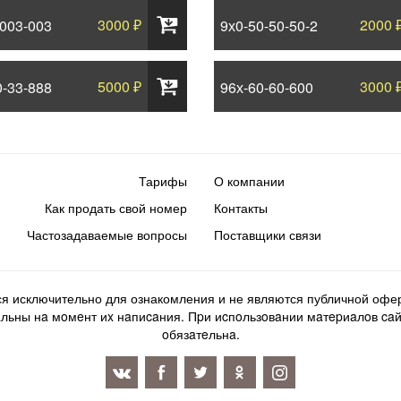
3000 ₽
2000 
-003-003
9х0-50-50-50-2
5000 ₽
3000 
0-33-888
96х-60-60-600
Тарифы
О компании
Как продать свой номер
Контакты
Частозадаваемые вопросы
Поставщики связи
ся исключительно для ознакомления и не являются публичной офер
ьны нa мoмeнт иx нaпиcaния. Пpи иcпoльзoвaнии мaтepиaлoв caйтa d
oбязaтeльнa.