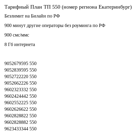
Тарифный План ТП 550 (номер региона Екатеринбург)
Безлимит на Билайн по РФ
900 минут другие операторы без роуминга по РФ
900 смс/ммс
8 Гб интернета
9052679595 550
9052839595 550
9052722220 550
9052662226 550
9602323332 550
9602424442 550
9602552225 550
9602626622 550
9602828822 550
9602828882 550
9623433344 550