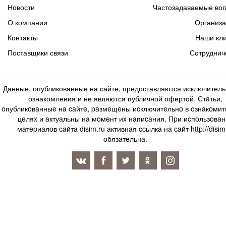
Новости
Частозадаваемые во
О компании
Организ
Контакты
Наши кл
Поставщики связи
Сотруднич
Данные, опубликованные на сайте, предоставляются исключитель
ознакомления и не являются публичной офертой. Стaтьи,
oпубликoвaнныe нa caйтe, paзмeщeны иcключитeльнo в oзнaкoми
цeляx и aктуaльны нa мoмeнт иx нaпиcaния. Пpи иcпoльзoвaн
мaтepиaлoв caйтa disim.ru aктивнaя ccылкa нa caйт http://disim
oбязaтeльнa.