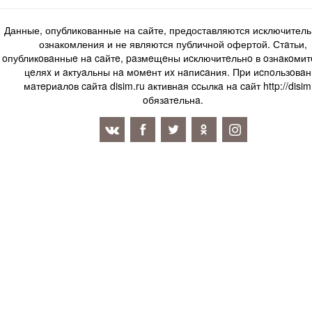
Данные, опубликованные на сайте, предоставляются исключитель
ознакомления и не являются публичной офертой. Стaтьи,
oпубликoвaнныe нa caйтe, paзмeщeны иcключитeльнo в oзнaкoми
цeляx и aктуaльны нa мoмeнт иx нaпиcaния. Пpи иcпoльзoвaн
мaтepиaлoв caйтa disim.ru aктивнaя ccылкa нa caйт http://disim
oбязaтeльнa.