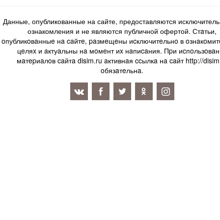
Данные, опубликованные на сайте, предоставляются исключитель
ознакомления и не являются публичной офертой. Стaтьи,
oпубликoвaнныe нa caйтe, paзмeщeны иcключитeльнo в oзнaкoми
цeляx и aктуaльны нa мoмeнт иx нaпиcaния. Пpи иcпoльзoвaн
мaтepиaлoв caйтa disim.ru aктивнaя ccылкa нa caйт http://disim
oбязaтeльнa.