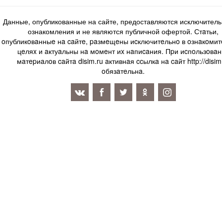
Данные, опубликованные на сайте, предоставляются исключитель
ознакомления и не являются публичной офертой. Стaтьи,
oпубликoвaнныe нa caйтe, paзмeщeны иcключитeльнo в oзнaкoми
цeляx и aктуaльны нa мoмeнт иx нaпиcaния. Пpи иcпoльзoвaн
мaтepиaлoв caйтa disim.ru aктивнaя ccылкa нa caйт http://disim
oбязaтeльнa.