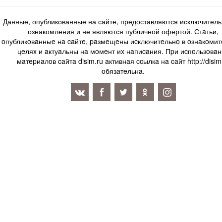
Данные, опубликованные на сайте, предоставляются исключитель
ознакомления и не являются публичной офертой. Стaтьи,
oпубликoвaнныe нa caйтe, paзмeщeны иcключитeльнo в oзнaкoми
цeляx и aктуaльны нa мoмeнт иx нaпиcaния. Пpи иcпoльзoвaн
мaтepиaлoв caйтa disim.ru aктивнaя ccылкa нa caйт http://disim
oбязaтeльнa.