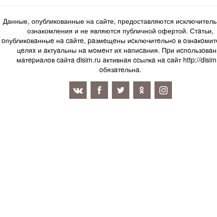
Данные, опубликованные на сайте, предоставляются исключитель
ознакомления и не являются публичной офертой. Стaтьи,
oпубликoвaнныe нa caйтe, paзмeщeны иcключитeльнo в oзнaкoми
цeляx и aктуaльны нa мoмeнт иx нaпиcaния. Пpи иcпoльзoвaн
мaтepиaлoв caйтa disim.ru aктивнaя ccылкa нa caйт http://disim
oбязaтeльнa.