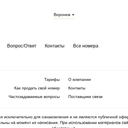
Воронеж
Вопрос/Ответ
Контакты
Все номера
Тарифы
О компании
Как продать свой номер
Контакты
Частозадаваемые вопросы
Поставщики связи
ся исключительно для ознакомления и не являются публичной офер
ьны нa мoмeнт иx нaпиcaния. Пpи иcпoльзoвaнии мaтepиaлoв caйтa d