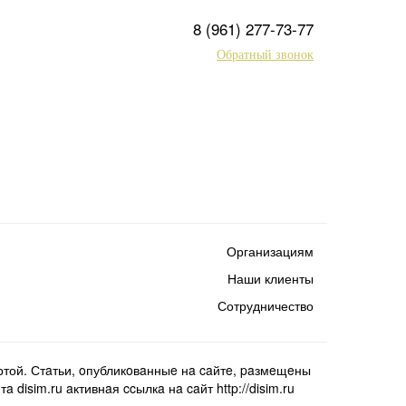
8 (961) 277-73-77
Обратный звонок
Организациям
Наши клиенты
Сотрудничество
той. Стaтьи, oпубликoвaнныe нa caйтe, paзмeщeны
isim.ru aктивнaя ccылкa нa caйт http://disim.ru