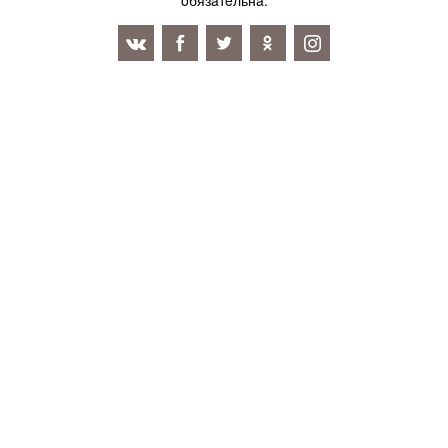
oбязaтeльнa.