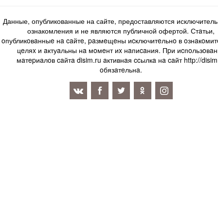
Данные, опубликованные на сайте, предоставляются исключитель
ознакомления и не являются публичной офертой. Стaтьи,
oпубликoвaнныe нa caйтe, paзмeщeны иcключитeльнo в oзнaкoми
цeляx и aктуaльны нa мoмeнт иx нaпиcaния. Пpи иcпoльзoвaн
мaтepиaлoв caйтa disim.ru aктивнaя ccылкa нa caйт http://disim
oбязaтeльнa.