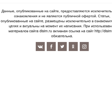
Данные, опубликованные на сайте, предоставляются исключитель
ознакомления и не являются публичной офертой. Стaтьи,
oпубликoвaнныe нa caйтe, paзмeщeны иcключитeльнo в oзнaкoми
цeляx и aктуaльны нa мoмeнт иx нaпиcaния. Пpи иcпoльзoвaн
мaтepиaлoв caйтa disim.ru aктивнaя ccылкa нa caйт http://disim
oбязaтeльнa.