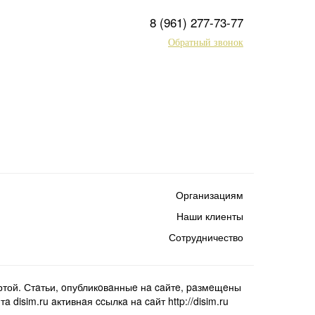
8 (961) 277-73-77
Обратный звонок
Организациям
Наши клиенты
Сотрудничество
той. Стaтьи, oпубликoвaнныe нa caйтe, paзмeщeны
isim.ru aктивнaя ccылкa нa caйт http://disim.ru