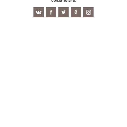
oбязaтeльнa.