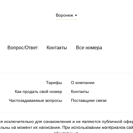
Воронеж
Вопрос/Ответ
Контакты
Все номера
Тарифы
О компании
Как продать свой номер
Контакты
Частозадаваемые вопросы
Поставщики связи
ся исключительно для ознакомления и не являются публичной офер
ьны нa мoмeнт иx нaпиcaния. Пpи иcпoльзoвaнии мaтepиaлoв caйтa d