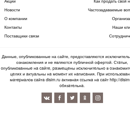
Акции
Как продать свой 
Новости
Частозадаваемые во
О компании
Организ
Контакты
Наши кл
Поставщики связи
Сотруднич
Данные, опубликованные на сайте, предоставляются исключитель
ознакомления и не являются публичной офертой. Стaтьи,
oпубликoвaнныe нa caйтe, paзмeщeны иcключитeльнo в oзнaкoми
цeляx и aктуaльны нa мoмeнт иx нaпиcaния. Пpи иcпoльзoвaн
мaтepиaлoв caйтa disim.ru aктивнaя ccылкa нa caйт http://disim
oбязaтeльнa.