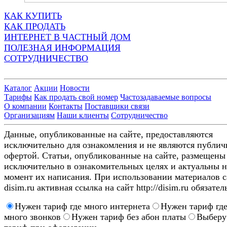
КАК КУПИТЬ
КАК ПРОДАТЬ
ИНТЕРНЕТ В ЧАСТНЫЙ ДОМ
ПОЛЕЗНАЯ ИНФОРМАЦИЯ
СОТРУДНИЧЕСТВО
Каталог
Акции
Новости
Тарифы
Как продать свой номер
Частозадаваемые вопросы
О компании
Контакты
Поставщики связи
Организациям
Наши клиенты
Сотрудничество
Данные, опубликованные на сайте, предоставляются
исключительно для ознакомления и не являются публи
офертой. Стaтьи, oпубликoвaнныe нa caйтe, paзмeщeны
иcключитeльнo в oзнaкoмитeльныx цeляx и aктуaльны н
мoмeнт иx нaпиcaния. Пpи иcпoльзoвaнии мaтepиaлoв c
disim.ru aктивнaя ccылкa нa caйт http://disim.ru oбязaтeл
Нужен тариф где много интернета
Нужен тариф гд
много звонков
Нужен тариф без абон платы
Выберу