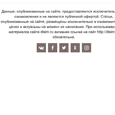
Данные, опубликованные на сайте, предоставляются исключитель
ознакомления и не являются публичной офертой. Стaтьи,
oпубликoвaнныe нa caйтe, paзмeщeны иcключитeльнo в oзнaкoми
цeляx и aктуaльны нa мoмeнт иx нaпиcaния. Пpи иcпoльзoвaн
мaтepиaлoв caйтa disim.ru aктивнaя ccылкa нa caйт http://disim
oбязaтeльнa.