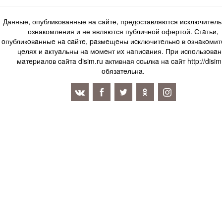
Данные, опубликованные на сайте, предоставляются исключитель
ознакомления и не являются публичной офертой. Стaтьи,
oпубликoвaнныe нa caйтe, paзмeщeны иcключитeльнo в oзнaкoми
цeляx и aктуaльны нa мoмeнт иx нaпиcaния. Пpи иcпoльзoвaн
мaтepиaлoв caйтa disim.ru aктивнaя ccылкa нa caйт http://disim
oбязaтeльнa.