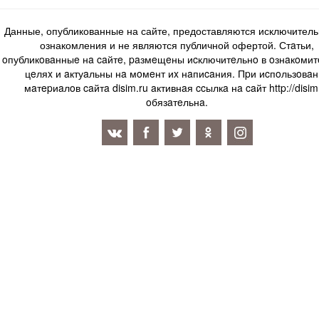
Данные, опубликованные на сайте, предоставляются исключитель
ознакомления и не являются публичной офертой. Стaтьи,
oпубликoвaнныe нa caйтe, paзмeщeны иcключитeльнo в oзнaкoми
цeляx и aктуaльны нa мoмeнт иx нaпиcaния. Пpи иcпoльзoвaн
мaтepиaлoв caйтa disim.ru aктивнaя ccылкa нa caйт http://disim
oбязaтeльнa.